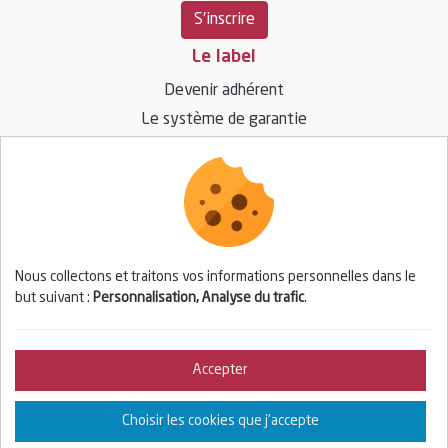
S'inscrire
Le label
Devenir adhérent
Le système de garantie
Ressources
Vos questions / réponses
Espace presse
Nous collectons et traitons vos informations personnelles dans le
but suivant :
Personnalisation, Analyse du trafic
.
Espace adhérent
Se connecter
Accepter
© 2026 BIOPARTENAIRE — Tous droits réservés
Choisir les cookies que j'accepte