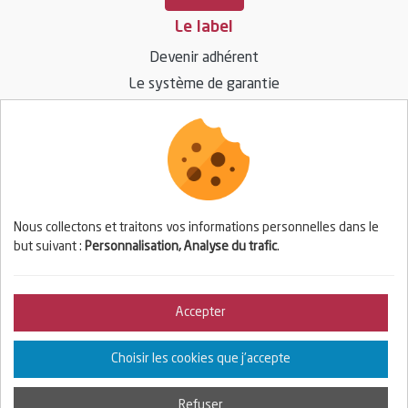
Le label
Devenir adhérent
Le système de garantie
Ressources
Vos questions / réponses
Espace presse
Nous collectons et traitons vos informations personnelles dans le
but suivant :
Personnalisation, Analyse du trafic
.
Espace adhérent
Se connecter
Accepter
© 2026 BIOPARTENAIRE — Tous droits réservés
Choisir les cookies que j'accepte
Mention légale
Gestion des cookies
Crédits
Refuser