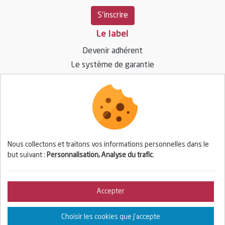
S'inscrire
Le label
Devenir adhérent
Le système de garantie
Ressources
Vos questions / réponses
Espace presse
Nous collectons et traitons vos informations personnelles dans le
but suivant :
Personnalisation, Analyse du trafic
.
Espace adhérent
Se connecter
Accepter
© 2026 BIOPARTENAIRE — Tous droits réservés
Choisir les cookies que j'accepte