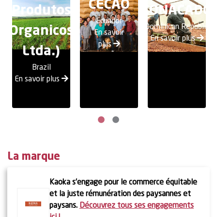
CECAO
Produtos
CONACADO
Ecuador
Dominican Republic
Organicos
En savoir
En savoir plus
plus
Ltda.)
Brazil
En savoir plus
La marque
Kaoka s’engage pour le commerce équitable
et la juste rémunération des paysannes et
paysans.
Découvrez tous ses engagements
En savoir