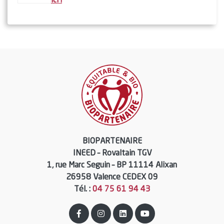
ici !
plus
En savoir
En savoir
plus
plus
BIOPARTENAIRE
INEED – Rovaltain TGV
1, rue Marc Seguin – BP 11114 Alixan
26958 Valence CEDEX 09
Tél. :
04 75 61 94 43