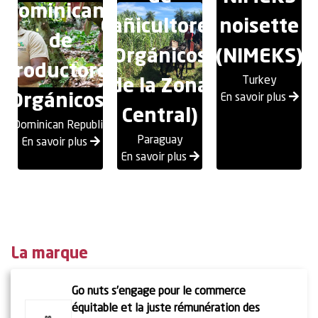
Dominicana
Cañicultores
noisette
de
Orgánicos
(NIMEKS)
Productores
Turkey
de la Zona
Orgánicos)
En savoir plus
Central)
Dominican Republic
Paraguay
En savoir plus
En savoir plus
La marque
Go nuts s’engage pour le commerce
équitable et la juste rémunération des
En savoir