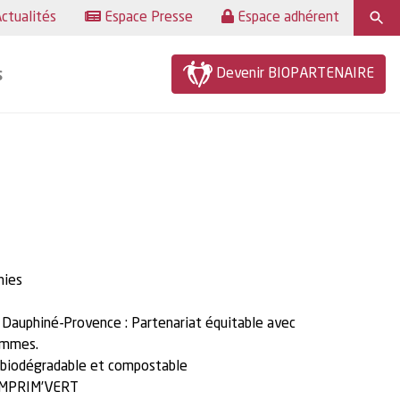
ctualités
Espace Presse
Espace adhérent
Devenir BIOPARTENAIRE
s
nies
 Dauphiné-Provence : Partenariat équitable avec
hommes.
, biodégradable et compostable
t IMPRIM’VERT