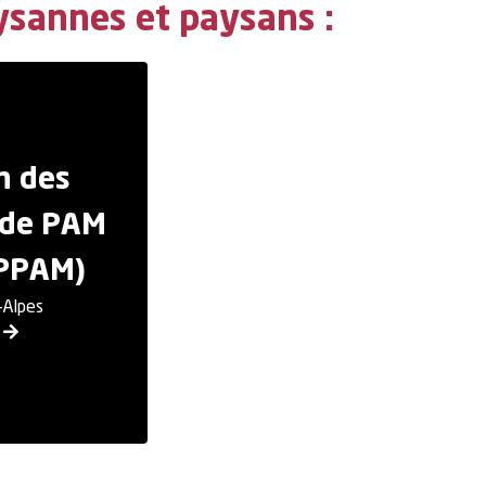
ysannes et paysans :
n des
 de PAM
APPAM)
-Alpes
s