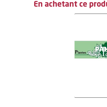
En achetant ce prod
PAM
Auver
En