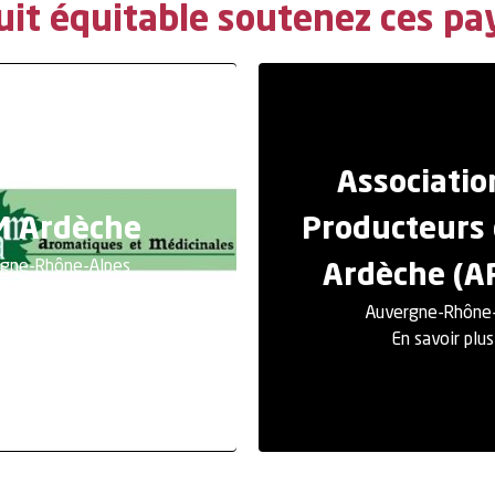
uit équitable soutenez ces pa
Associatio
 Ardèche
Producteurs
gne-Rhône-Alpes
Ardèche (
 savoir plus
Auvergne-Rhône
En savoir plu