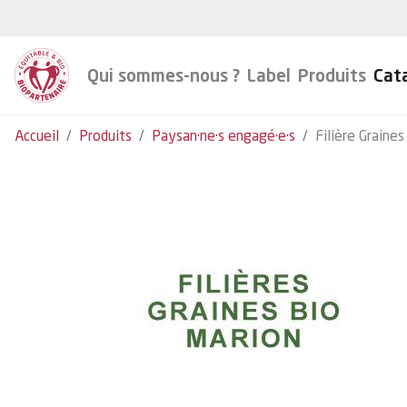
Qui sommes-nous ?
Label
Produits
Cat
Accueil
Produits
Paysan·ne·s engagé·e·s
Filière Graines