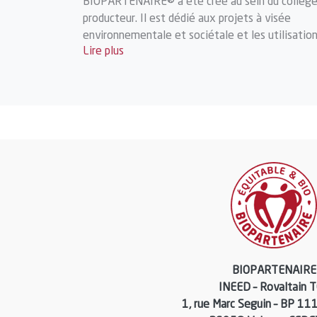
BIOPARTENAIRE® a été créé au sein du collèg
producteur. Il est dédié aux projets à visée
environnementale et sociétale et les utilisatio
Lire plus
sont décidées collectivement.
BIOPARTENAIRE
INEED – Rovaltain 
1, rue Marc Seguin – BP 11