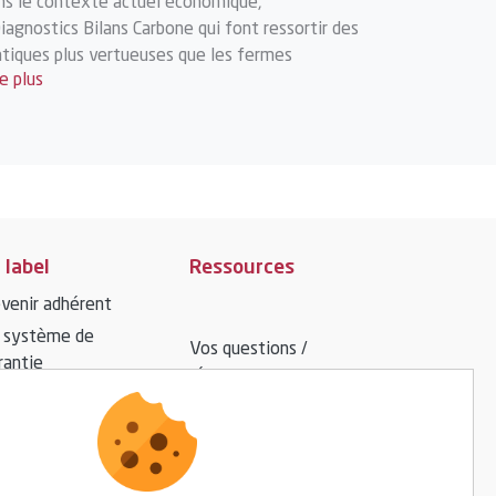
ns le contexte actuel économique,
Diagnostics Bilans Carbone qui font ressortir des
atiques plus vertueuses que les fermes
re plus
nventionnelles sur l’impact climatique,
Meilleure sécurité des employés via les
rmations engagées grâce au fonds de
veloppement BIOPARTENAIRE®.
 label
Ressources
venir adhérent
 système de
Vos questions /
rantie
réponses
Espace presse
Espace adhérent