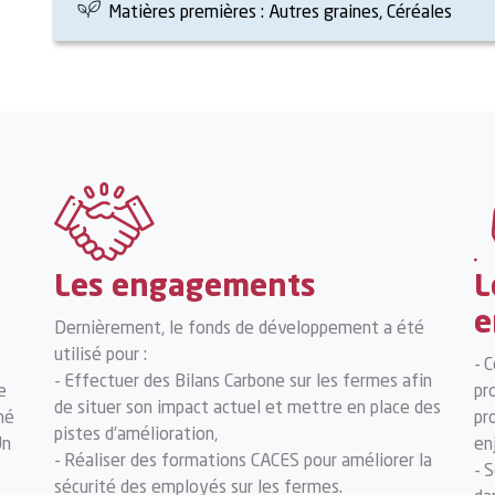
Matières premières : Autres graines, Céréales
Les engagements
L
e
Dernièrement, le fonds de développement a été
utilisé pour :
- 
- Effectuer des Bilans Carbone sur les fermes afin
e
pr
de situer son impact actuel et mettre en place des
hé
pr
pistes d’amélioration,
Un
en
- Réaliser des formations CACES pour améliorer la
- 
sécurité des employés sur les fermes.