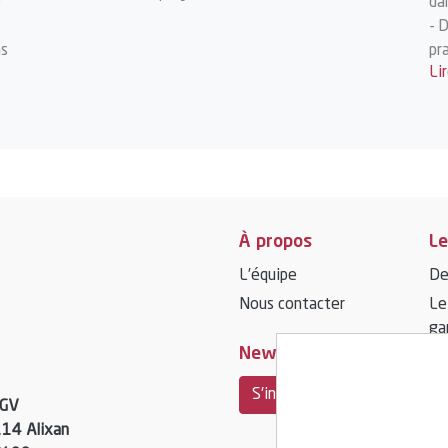
e
da
- 
ns
pr
Li
co
- 
fo
dé
À propos
Le
L’équipe
De
Nous contacter
Le
ga
Newsletter
S'inscrire
TGV
114 Alixan