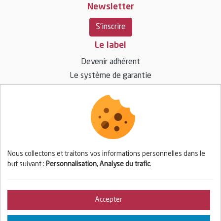
Newsletter
S'inscrire
Le label
Devenir adhérent
Le système de garantie
Ressources
Vos questions / réponses
Espace presse
Nous collectons et traitons vos informations personnelles dans le
but suivant :
Personnalisation, Analyse du trafic
.
Espace adhérent
Se connecter
Accepter
© 2026 BIOPARTENAIRE — Tous droits réservés