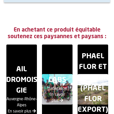
En achetant ce produit équitable
soutenez ces paysannes et paysans :
PHAEL
FLOR ET
AIL
ANIVORANO
DROMOIS
LABS
(PHAEL
Madagascar
GIE
En savoir
FLOR
Auvergne-Rhône-
plus
Alpes
EXPORT)
En savoir plus