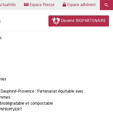
ctualités
Espace Presse
Espace adhérent
Devenir BIOPARTENAIRE
s
s
nies
 Dauphiné-Provence : Partenariat équitable avec
hommes.
, biodégradable et compostable
t IMPRIM’VERT