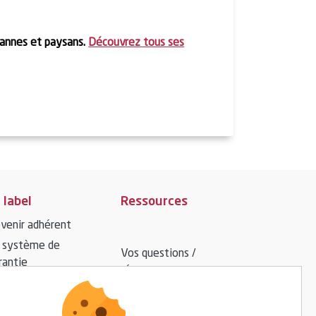
sannes et paysans.
Découvrez tous ses
 label
Ressources
venir adhérent
 système de
Vos questions /
rantie
réponses
Espace presse