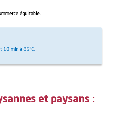
commerce équitable.
nt 10 min à 85°C.
ysannes et paysans :