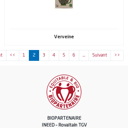
Verveine
(current)
nt
<<
1
2
3
4
5
6
…
Suivant
>>
BIOPARTENAIRE
INEED – Rovaltain TGV